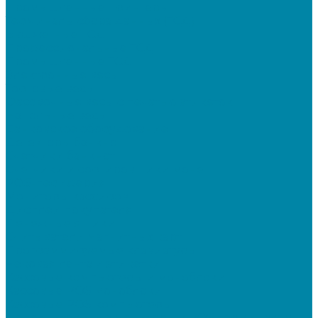
Промышленные принтеры
Терминалы сбора данных (ТСД)
Бюджетные ТСД
Профессиональные ТСД
Промышленные ТСД
Электронные весы
Торговые весы
Фасовочные весы с печатью этикеток
Напольные весы
Банковское оборудование
Детекторы банкнот
Счетчики банкнот
Счетчики и сортировщики монет
POS-периферия
Мониторы кассиров
Дисплеи покупателя
Денежные ящики
Считыватели магнитных карт
Программируемые клавиатуры
Чековая лента и этикетки
Кассовые компьютеры и моноблоки
Кассовые POS моноблоки
Кассовые POS компьютеры
Дополнительные мониторы к POS-терминалам