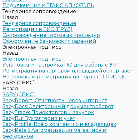
Подключение к ЕГАИС АЛКОГОЛЬ
Тендерное сопровождение
Назад
Тендерное сопровождение
Регистрация в ЕИС (ЕРУЗ)
Сопровождение торговых процедур
Оформление банковских гарантий
Электронная подпись
Назад
Электронная подпись
Установка и настройка ПО для работы с ЭП
Регистрация на торговой площадке/госпортале
Настройка и регистрация на портале ФГИС ЦС
SABY (СБИС)
Назад
SABY (СБИС)
SabyReport: Отчетность через интернет
SabyDocs: Электронный документооборот
SabyTrade: Поиск торгов и закупок
SabyBu: Бухгалтерия и учет
SabyProfile: Всё о компаниях и владельцах
SabyRetail: Автоматизация магазинов и
ресторанов