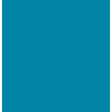
Прочее оборудование
Для работы с КЭП(ЭЦП) и регистрации Онлайн
касс
Намотчики этикеток
Принтеры браслетов
Ручные аппликаторы этикеток
Прайс-чекеры
Принтеры чеков
Принтеры пластиковых карт
Энкодеры магнитных карт
Программное обеспечение
ПО для розничных продаж
1C Касса
1С Розница
Frontol 6
Frontol xPOS 3
СбиС для магазина
ПО для складского учета
1C Розница
1С Управление торговлей
СбиС торговля, закупки и складской учет
ПО для терминалов сбора данных
DataMobile