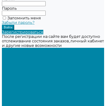
Пароль
Запомнить меня
Забыли пароль?
Зарегистрироваться
После регистрации на сайте вам будет доступно
отслеживание состояния заказов, личный кабинет
и другие новые возможности
...
Каталог товаров
Онлайн-кассы
Смарт-терминалы (сенсорные)
Фискальные регистраторы
Кнопочные кассы
Сканеры штрихкодов 2D
Проводные сканеры
Беспроводные сканеры
Стационарные сканеры
Принтеры этикеток
Бюджетные термопринтеры
Профессиональные термотрансферные принтеры