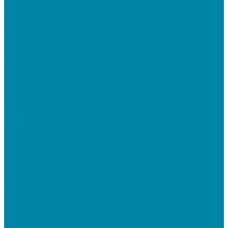
Mobile SMARTS: ЕГАИС 3
Mobile SMARTS: Склад 15
ПО на базе решений 1С
Электронная отчетность и документооборот (ЭДО)
Услуги
Онлайн-кассы
Установка и замена фискальных накопителей
(ФН)
Подключение к Оператору фискальных данных
(ОФД)
Регистрация ККТ в ФНС России
Торговля и склад
Автоматизация розничной торговли
Автоматизация кафе и ресторанов
Автоматизация сферы услуг
Маркировка товаров
&quot;Честный знак&quot;: подключение к
системе маркировки
&quot;Честный знак&quot;: электронный
документооборот для маркировки
&quot;Честный знак&quot;: подбор оборудования
для маркировки
СБИС
Установка и настройка СБИС Электронная