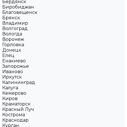
Бердянск
Биробиджан
Благовещенск
Брянск
Владимир
Волгоград
Вологда
Воронеж
Горловка
Донецк
Елец
Енакиево
Запорожье
Иваново
Иркутск
Калининград
Калуга
Кемерово
Киров
Краматорск
Красный Луч
Кострома
Краснодар
Курган