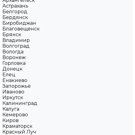
Архангельск
Астрахань
Белгород
Бердянск
Биробиджан
Благовещенск
Брянск
Владимир
Волгоград
Вологда
Воронеж
Горловка
Донецк
Елец
Енакиево
Запорожье
Иваново
Иркутск
Калининград
Калуга
Кемерово
Киров
Краматорск
Красный Луч