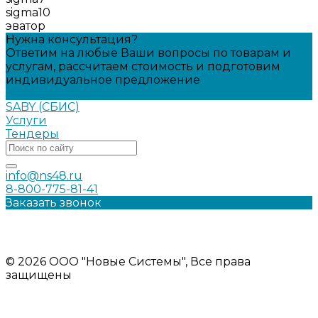
sigma10
эватор
Нужна консультация?
Ответим на любые Ваши вопросы по товарам и
услугам, рассчитаем стоимость и подготовим
индивидуальное предложение
Задать вопрос
SABY (СБИС)
Услуги
Тендеры
info@ns48.ru
8-800-775-81-41
Заказать звонок
Политика конфиденциальности
Информация на сайте носит ознакомительный характер и
не является публичной офертой
© 2026 ООО "Новые Системы", Все права
защищены