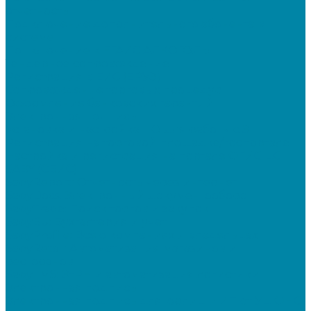
отчетность
Подключение дополнительного абонента в
системе
Подключение к ЕГАИС АЛКОГОЛЬ
Тендерное сопровождение
Регистрация в ЕИС (ЕРУЗ)
Сопровождение торговых процедур
Оформление банковских гарантий
Электронная подпись
Установка и настройка ПО для работы с ЭП
Регистрация на торговой площадке/госпортале
Настройка и регистрация на портале ФГИС ЦС
SABY (СБИС)
SabyReport: Отчетность через интернет
SabyDocs: Электронный документооборот
SabyTrade: Поиск торгов и закупок
SabyBu: Бухгалтерия и учет
SabyProfile: Всё о компаниях и владельцах
SabyRetail: Автоматизация магазинов и
ресторанов
SabyTMS: ЭтРН и автоматизация логистики
Электронная подпись
Электронная подпись для юрлиц и ИП от УЦ ФНС