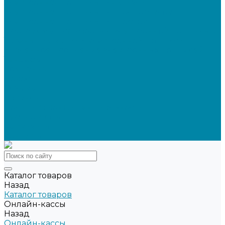
Электронная подпись для физлиц
Электронная подпись для ГосПорталов
Электронная подпись для торгов
Программы для работы с электронной подписью
Токены для записи электронной подписи
Удаленное продление электронных подписей
Тендеры
Компания
Новости
Отзывы
Вакансии
Политика конфиденциальности
Сертификаты
Реквизиты
Контакты
Каталог товаров
Назад
Каталог товаров
Онлайн-кассы
Назад
Онлайн-кассы