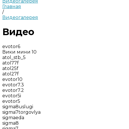
Видеогалерея
Главная
/
Видеогалерея
Видео
evotor6
Вики мини 10
atol_stb_5
atol77f
atol25f
atol27f
evotor10
evotor7.3
evotor7.2
evotor5i
evotor5
sigma8uslugi
sigma7torgovlya
sigmaeda
sigma8
sigma7