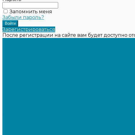
Запомнить меня
Забыли пароль?
Зарегистрироваться
После регистрации на сайте вам будет доступно о
Каталог товаров
Онлайн-кассы
Смарт-терминалы (сенсорные)
Фискальные регистраторы
Кнопочные кассы
Сканеры штрихкодов 2D
Проводные сканеры
Беспроводные сканеры
Стационарные сканеры
Принтеры этикеток
Бюджетные термопринтеры
Профессиональные термотрансферные принтеры
Промышленные принтеры
Терминалы сбора данных (ТСД)
Бюджетные ТСД
Профессиональные ТСД
Промышленные ТСД