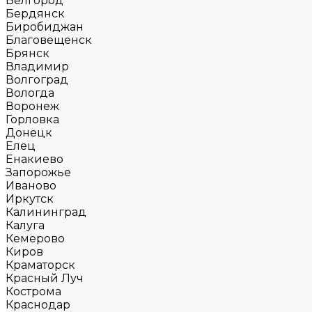
Белгород
Бердянск
Биробиджан
Благовещенск
Брянск
Владимир
Волгоград
Вологда
Воронеж
Горловка
Донецк
Елец
Енакиево
Запорожье
Иваново
Иркутск
Калининград
Калуга
Кемерово
Киров
Краматорск
Красный Луч
Кострома
Краснодар