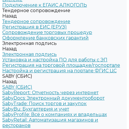
Подключение к ЕГАИС АЛКОГОЛЬ
Тендерное сопровождение
Назад
Тендерное сопровождение
Регистрация в ЕИС (ЕРУЗ)
Сопровождение торговых процедур
Оформление банковских гарантий
Электронная подпись
Назад
Электронная подпись
Установка и настройка ПО для работы с ЭП
Регистрация на торговой площадке/госпортале
Настройка и регистрация на портале ФГИС ЦС
SABY (СБИС)
Назад
SABY (СБИС)
SabyReport: Отчетность через интернет
SabyDocs: Электронный документооборот
SabyTrade: Поиск торгов и закупок
SabyBu: Бухгалтерия и учет
SabyProfile: Всё о компаниях и владельцах
SabyRetail: Автоматизация магазинов и
ресторанов