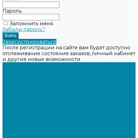
Пароль
Запомнить меня
Забыли пароль?
Зарегистрироваться
После регистрации на сайте вам будет доступно
отслеживание состояния заказов, личный кабинет
и другие новые возможности
...
Каталог товаров
Онлайн-кассы
Смарт-терминалы (сенсорные)
Фискальные регистраторы
Кнопочные кассы
Сканеры штрихкодов 2D
Проводные сканеры
Беспроводные сканеры
Стационарные сканеры
Принтеры этикеток
Бюджетные термопринтеры
Профессиональные термотрансферные принтеры