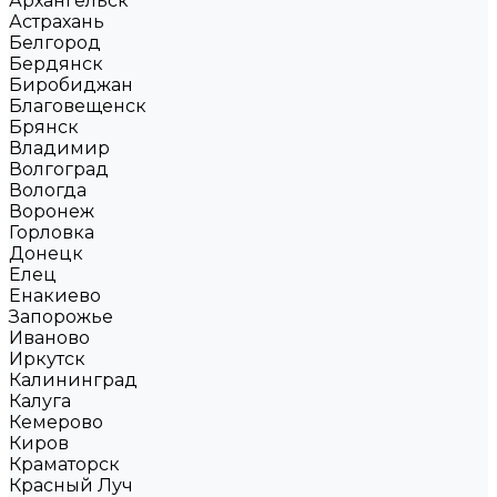
Архангельск
Астрахань
Белгород
Бердянск
Биробиджан
Благовещенск
Брянск
Владимир
Волгоград
Вологда
Воронеж
Горловка
Донецк
Елец
Енакиево
Запорожье
Иваново
Иркутск
Калининград
Калуга
Кемерово
Киров
Краматорск
Красный Луч