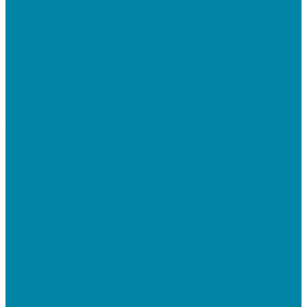
отчетность
Подключение дополнительного абонента в
системе
Подключение к ЕГАИС АЛКОГОЛЬ
Тендерное сопровождение
Регистрация в ЕИС (ЕРУЗ)
Сопровождение торговых процедур
Оформление банковских гарантий
Электронная подпись
Установка и настройка ПО для работы с ЭП
Регистрация на торговой площадке/госпортале
Настройка и регистрация на портале ФГИС ЦС
SABY (СБИС)
SabyReport: Отчетность через интернет
SabyDocs: Электронный документооборот
SabyTrade: Поиск торгов и закупок
SabyBu: Бухгалтерия и учет
SabyProfile: Всё о компаниях и владельцах
SabyRetail: Автоматизация магазинов и
ресторанов
SabyTMS: ЭтРН и автоматизация логистики
Электронная подпись
Электронная подпись для юрлиц и ИП от УЦ ФНС