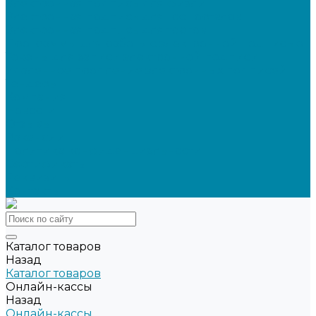
Электронная подпись для физлиц
Электронная подпись для ГосПорталов
Электронная подпись для торгов
Программы для работы с электронной подписью
Токены для записи электронной подписи
Удаленное продление электронных подписей
Тендеры
Компания
Новости
Отзывы
Вакансии
Политика конфиденциальности
Сертификаты
Реквизиты
Контакты
Каталог товаров
Назад
Каталог товаров
Онлайн-кассы
Назад
Онлайн-кассы