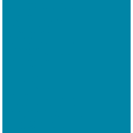
Промышленные принтеры
Терминалы сбора данных (ТСД)
Бюджетные ТСД
Профессиональные ТСД
Промышленные ТСД
Электронные весы
Торговые весы
Фасовочные весы с печатью этикеток
Напольные весы
Банковское оборудование
Детекторы банкнот
Счетчики банкнот
Счетчики и сортировщики монет
POS-периферия
Мониторы кассиров
Дисплеи покупателя
Денежные ящики
Считыватели магнитных карт
Программируемые клавиатуры
Чековая лента и этикетки
Кассовые компьютеры и моноблоки
Кассовые POS моноблоки
Кассовые POS компьютеры
Дополнительные мониторы к POS-терминалам