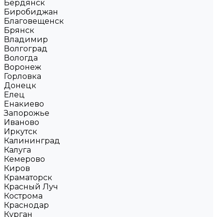
Бердянск
Биробиджан
Благовещенск
Брянск
Владимир
Волгоград
Вологда
Воронеж
Горловка
Донецк
Елец
Енакиево
Запорожье
Иваново
Иркутск
Калининград
Калуга
Кемерово
Киров
Краматорск
Красный Луч
Кострома
Краснодар
Курган