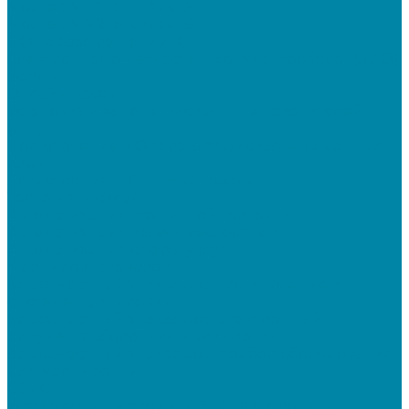
Mobile SMARTS: ЕГАИС 3
Mobile SMARTS: Склад 15
ПО на базе решений 1С
Электронная отчетность и документооборот (ЭДО)
Услуги
Онлайн-кассы
Установка и замена фискальных накопителей
(ФН)
Подключение к Оператору фискальных данных
(ОФД)
Регистрация ККТ в ФНС России
Торговля и склад
Автоматизация розничной торговли
Автоматизация кафе и ресторанов
Автоматизация сферы услуг
Маркировка товаров
&quot;Честный знак&quot;: подключение к
системе маркировки
&quot;Честный знак&quot;: электронный
документооборот для маркировки
&quot;Честный знак&quot;: подбор оборудования
для маркировки
СБИС
Установка и настройка СБИС Электронная