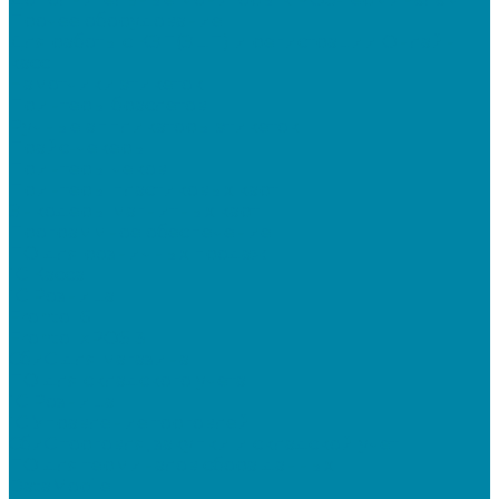
Прочее оборудование
Для работы с КЭП(ЭЦП) и регистрации Онлайн
касс
Намотчики этикеток
Принтеры браслетов
Ручные аппликаторы этикеток
Прайс-чекеры
Принтеры чеков
Принтеры пластиковых карт
Энкодеры магнитных карт
Программное обеспечение
ПО для розничных продаж
1C Касса
1С Розница
Frontol 6
Frontol xPOS 3
СбиС для магазина
ПО для складского учета
1C Розница
1С Управление торговлей
СбиС торговля, закупки и складской учет
ПО для терминалов сбора данных
DataMobile