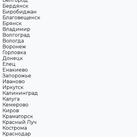
Белгород
Бердянск
Биробиджан
Благовещенск
Брянск
Владимир
Волгоград
Вологда
Воронеж
Горловка
Донецк
Елец
Енакиево
Запорожье
Иваново
Иркутск
Калининград
Калуга
Кемерово
Киров
Краматорск
Красный Луч
Кострома
Краснодар