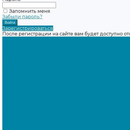
Запомнить меня
Забыли пароль?
Зарегистрироваться
После регистрации на сайте вам будет доступно о
Каталог товаров
Онлайн-кассы
Смарт-терминалы (сенсорные)
Фискальные регистраторы
Кнопочные кассы
Сканеры штрихкодов 2D
Проводные сканеры
Беспроводные сканеры
Стационарные сканеры
Принтеры этикеток
Бюджетные термопринтеры
Профессиональные термотрансферные принтеры
Промышленные принтеры
Терминалы сбора данных (ТСД)
Бюджетные ТСД
Профессиональные ТСД
Промышленные ТСД