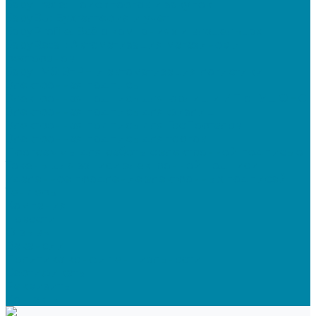
SabyTrade: Поиск торгов и закупок
SabyBu: Бухгалтерия и учет
SabyProfile: Всё о компаниях и владельцах
SabyRetail: Автоматизация магазинов и
ресторанов
SabyTMS: ЭтРН и автоматизация логистики
Электронная подпись
Электронная подпись для юрлиц и ИП от УЦ ФНС
Электронная подпись для физлиц
Электронная подпись для ГосПорталов
Электронная подпись для торгов
Программы для работы с электронной подписью
Токены для записи электронной подписи
Удаленное продление электронных подписей
Тендеры
Компания
Новости
Отзывы
Вакансии
Политика конфиденциальности
Сертификаты
Реквизиты
Контакты