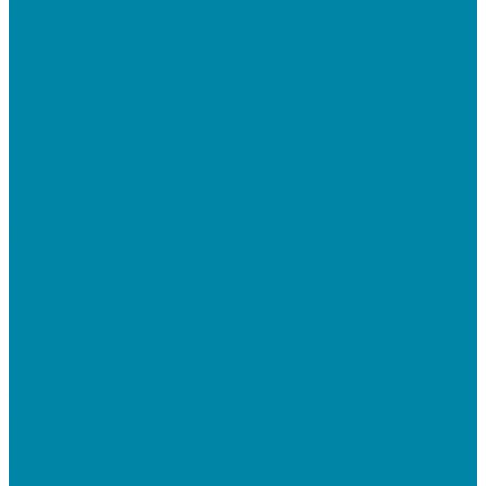
Frontol xPOS 3
СбиС для магазина
ПО для складского учета
1C Розница
1С Управление торговлей
СбиС торговля, закупки и складской учет
ПО для терминалов сбора данных
DataMobile
Mobile SMARTS: ЕГАИС 3
Mobile SMARTS: Склад 15
ПО на базе решений 1С
Электронная отчетность и документооборот (ЭДО)
Услуги
Онлайн-кассы
Установка и замена фискальных накопителей
(ФН)
Подключение к Оператору фискальных данных
(ОФД)
Регистрация ККТ в ФНС России
Торговля и склад
Автоматизация розничной торговли
Автоматизация кафе и ресторанов
Автоматизация сферы услуг
Маркировка товаров