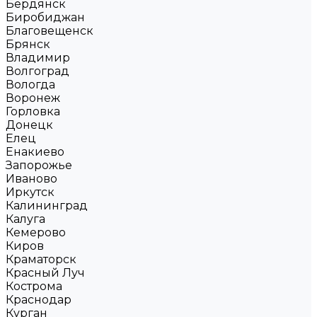
Бердянск
Биробиджан
Благовещенск
Брянск
Владимир
Волгоград
Вологда
Воронеж
Горловка
Донецк
Елец
Енакиево
Запорожье
Иваново
Иркутск
Калининград
Калуга
Кемерово
Киров
Краматорск
Красный Луч
Кострома
Краснодар
Курган