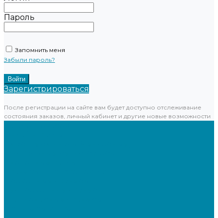
Пароль
Запомнить меня
Забыли пароль?
Зарегистрироваться
После регистрации на сайте вам будет доступно отслеживание
состояния заказов, личный кабинет и другие новые возможности
Каталог товаров
Онлайн-кассы
Смарт-терминалы (сенсорные)
Фискальные регистраторы
Кнопочные кассы
Сканеры штрихкодов 2D
Проводные сканеры
Беспроводные сканеры
Стационарные сканеры
Принтеры этикеток
Бюджетные термопринтеры