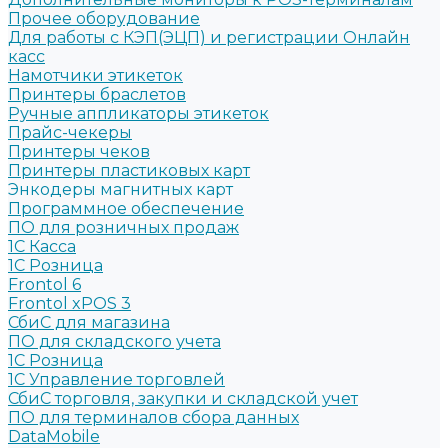
Прочее оборудование
Для работы с КЭП(ЭЦП) и регистрации Онлайн
касс
Намотчики этикеток
Принтеры браслетов
Ручные аппликаторы этикеток
Прайс-чекеры
Принтеры чеков
Принтеры пластиковых карт
Энкодеры магнитных карт
Программное обеспечение
ПО для розничных продаж
1C Касса
1С Розница
Frontol 6
Frontol xPOS 3
СбиС для магазина
ПО для складского учета
1C Розница
1С Управление торговлей
СбиС торговля, закупки и складской учет
ПО для терминалов сбора данных
DataMobile