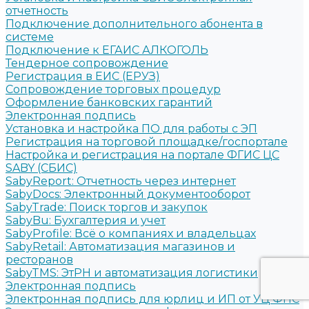
отчетность
Подключение дополнительного абонента в
системе
Подключение к ЕГАИС АЛКОГОЛЬ
Тендерное сопровождение
Регистрация в ЕИС (ЕРУЗ)
Сопровождение торговых процедур
Оформление банковских гарантий
Электронная подпись
Установка и настройка ПО для работы с ЭП
Регистрация на торговой площадке/госпортале
Настройка и регистрация на портале ФГИС ЦС
SABY (СБИС)
SabyReport: Отчетность через интернет
SabyDocs: Электронный документооборот
SabyTrade: Поиск торгов и закупок
SabyBu: Бухгалтерия и учет
SabyProfile: Всё о компаниях и владельцах
SabyRetail: Автоматизация магазинов и
ресторанов
SabyTMS: ЭтРН и автоматизация логистики
Электронная подпись
Электронная подпись для юрлиц и ИП от УЦ ФНС