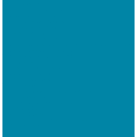
Кнопочные кассы
Сканеры штрихкодов 2D
Проводные сканеры
Беспроводные сканеры
Стационарные сканеры
Принтеры этикеток
Бюджетные термопринтеры
Профессиональные термотрансферные принтеры
Промышленные принтеры
Терминалы сбора данных (ТСД)
Бюджетные ТСД
Профессиональные ТСД
Промышленные ТСД
Электронные весы
Торговые весы
Фасовочные весы с печатью этикеток
Напольные весы
Банковское оборудование
Детекторы банкнот
Счетчики банкнот
Счетчики и сортировщики монет
POS-периферия
Мониторы кассиров