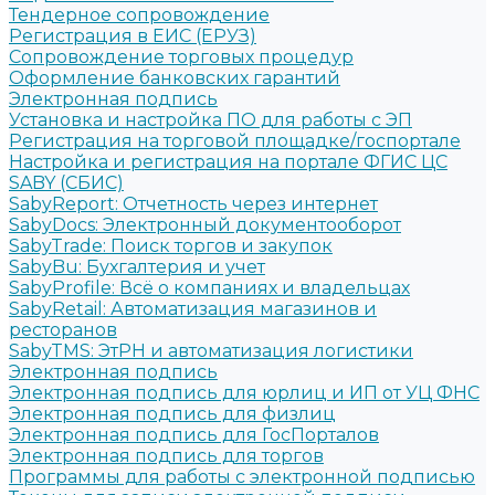
Тендерное сопровождение
Регистрация в ЕИС (ЕРУЗ)
Сопровождение торговых процедур
Оформление банковских гарантий
Электронная подпись
Установка и настройка ПО для работы с ЭП
Регистрация на торговой площадке/госпортале
Настройка и регистрация на портале ФГИС ЦС
SABY (СБИС)
SabyReport: Отчетность через интернет
SabyDocs: Электронный документооборот
SabyTrade: Поиск торгов и закупок
SabyBu: Бухгалтерия и учет
SabyProfile: Всё о компаниях и владельцах
SabyRetail: Автоматизация магазинов и
ресторанов
SabyTMS: ЭтРН и автоматизация логистики
Электронная подпись
Электронная подпись для юрлиц и ИП от УЦ ФНС
Электронная подпись для физлиц
Электронная подпись для ГосПорталов
Электронная подпись для торгов
Программы для работы с электронной подписью