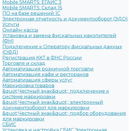
Mobile SMARTS: ЕГАИС 3
Mobile SMARTS: Склад 15
ПО на базе решений 1С
Электронная отчетность и документооборот (ЭДО)
Услуги
Онлайн-кассы
Установка и замена фискальных накопителей
(ФН)
Подключение к Оператору фискальных данных
(ОФД)
Регистрация ККТ в ФНС России
Торговля и склад
Автоматизация розничной торговли
Автоматизация кафе и ресторанов
Автоматизация сферы услуг
Маркировка товаров
&quot;Честный знак&quot;: подключение к
системе маркировки
&quot;Честный знак&quot;: электронный
документооборот для маркировки
&quot;Честный знак&quot;: подбор оборудования
для маркировки
СБИС
Установка и настройка СБИС Электронная