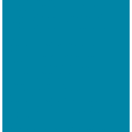
&quot;Честный знак&quot;: подключение к
системе маркировки
&quot;Честный знак&quot;: электронный
документооборот для маркировки
&quot;Честный знак&quot;: подбор оборудования
для маркировки
СБИС
Установка и настройка СБИС Электронная
отчетность
Подключение дополнительного абонента в
системе
Подключение к ЕГАИС АЛКОГОЛЬ
Тендерное сопровождение
Регистрация в ЕИС (ЕРУЗ)
Сопровождение торговых процедур
Оформление банковских гарантий
Электронная подпись
Установка и настройка ПО для работы с ЭП
Регистрация на торговой площадке/госпортале
Настройка и регистрация на портале ФГИС ЦС
SABY (СБИС)
SabyReport: Отчетность через интернет
SabyDocs: Электронный документооборот