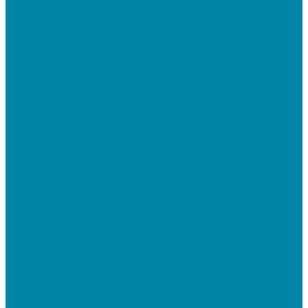
Для работы с КЭП(ЭЦП) и регистрации Онлайн
касс
Намотчики этикеток
Принтеры браслетов
Программное обеспечение
ПО для розничных продаж
ПО для складского учета
ПО для терминалов сбора данных
Услуги
Онлайн-кассы
Установка и замена фискальных накопителей
(ФН)
Подключение к Оператору фискальных данных
(ОФД)
Регистрация ККТ в ФНС России
Торговля и склад
Автоматизация розничной торговли
Автоматизация кафе и ресторанов
Автоматизация сферы услуг
Маркировка товаров
"Честный знак": подключение к системе
маркировки
"Честный знак": электронный документооборот
для маркировки