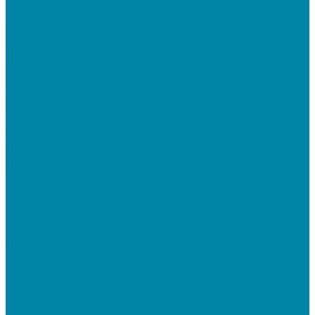
ресторанов
SabyTMS: ЭтРН и автоматизация логистики
Электронная подпись
Электронная подпись для юрлиц и ИП от УЦ ФНС
Электронная подпись для физлиц
Электронная подпись для ГосПорталов
Электронная подпись для торгов
Программы для работы с электронной подписью
Токены для записи электронной подписи
Удаленное продление электронных подписей
Тендеры
Компания
Новости
Отзывы
Вакансии
Политика конфиденциальности
Сертификаты
Реквизиты
Контакты
...
Каталог товаров
Онлайн-кассы
Смарт-терминалы (сенсорные)
Фискальные регистраторы