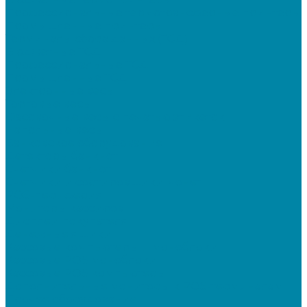
Профессиональные термотрансферные принтеры
Промышленные принтеры
Терминалы сбора данных (ТСД)
Бюджетные ТСД
Профессиональные ТСД
Промышленные ТСД
Электронные весы
Торговые весы
Фасовочные весы с печатью этикеток
Напольные весы
Банковское оборудование
Детекторы банкнот
Счетчики банкнот
Счетчики и сортировщики монет
POS-периферия
Мониторы кассиров
Дисплеи покупателя
Денежные ящики
Кассовые компьютеры и моноблоки
Кассовые POS моноблоки
Кассовые POS компьютеры
Дополнительные мониторы к POS-терминалам
Прочее оборудование