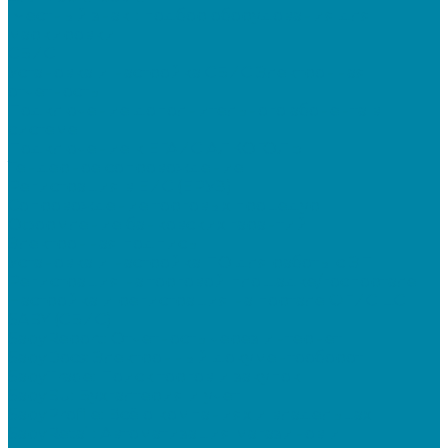
"Честный знак": подбор оборудования для
маркировки
СБИС
Установка и настройка СБИС Электронная
отчетность
Подключение дополнительного абонента в
системе
Подключение к ЕГАИС АЛКОГОЛЬ
Тендерное сопровождение
Регистрация в ЕИС (ЕРУЗ)
Сопровождение торговых процедур
Оформление банковских гарантий
Электронная подпись
Установка и настройка ПО для работы с ЭП
Регистрация на торговой площадке/госпортале
Настройка и регистрация на портале ФГИС ЦС
SABY (СБИС)
SabyReport: Отчетность через интернет
SabyDocs: Электронный документооборот
SabyTrade: Поиск торгов и закупок
SabyBu: Бухгалтерия и учет
SabyProfile: Всё о компаниях и владельцах
SabyRetail: Автоматизация магазинов и