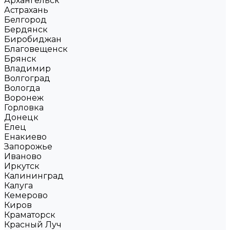
Архангельск
Астрахань
Белгород
Бердянск
Биробиджан
Благовещенск
Брянск
Владимир
Волгоград
Вологда
Воронеж
Горловка
Донецк
Елец
Енакиево
Запорожье
Иваново
Иркутск
Калининград
Калуга
Кемерово
Киров
Краматорск
Красный Луч