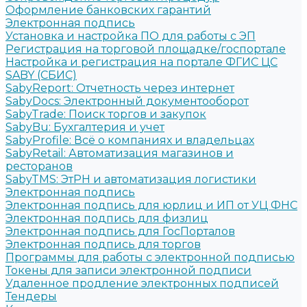
Оформление банковских гарантий
Электронная подпись
Установка и настройка ПО для работы с ЭП
Регистрация на торговой площадке/госпортале
Настройка и регистрация на портале ФГИС ЦС
SABY (СБИС)
SabyReport: Отчетность через интернет
SabyDocs: Электронный документооборот
SabyTrade: Поиск торгов и закупок
SabyBu: Бухгалтерия и учет
SabyProfile: Всё о компаниях и владельцах
SabyRetail: Автоматизация магазинов и
ресторанов
SabyTMS: ЭтРН и автоматизация логистики
Электронная подпись
Электронная подпись для юрлиц и ИП от УЦ ФНС
Электронная подпись для физлиц
Электронная подпись для ГосПорталов
Электронная подпись для торгов
Программы для работы с электронной подписью
Токены для записи электронной подписи
Удаленное продление электронных подписей
Тендеры