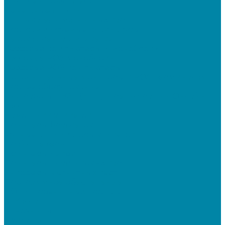
Дисплеи покупателя
Денежные ящики
Считыватели магнитных карт
Программируемые клавиатуры
Чековая лента и этикетки
Кассовые компьютеры и моноблоки
Кассовые POS моноблоки
Кассовые POS компьютеры
Дополнительные мониторы к POS-терминалам
Прочее оборудование
Для работы с КЭП(ЭЦП) и регистрации Онлайн
касс
Намотчики этикеток
Принтеры браслетов
Ручные аппликаторы этикеток
Прайс-чекеры
Принтеры чеков
Принтеры пластиковых карт
Энкодеры магнитных карт
Программное обеспечение
ПО для розничных продаж
1C Касса
1С Розница
Frontol 6